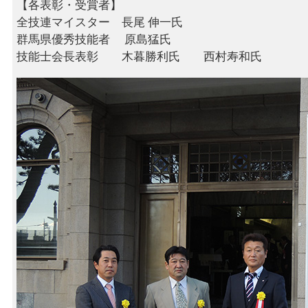
【各表彰・受賞者】
全技連マイスター 長尾 伸一氏
群馬県優秀技能者 原島猛氏
技能士会長表彰 木暮勝利氏 西村寿和氏